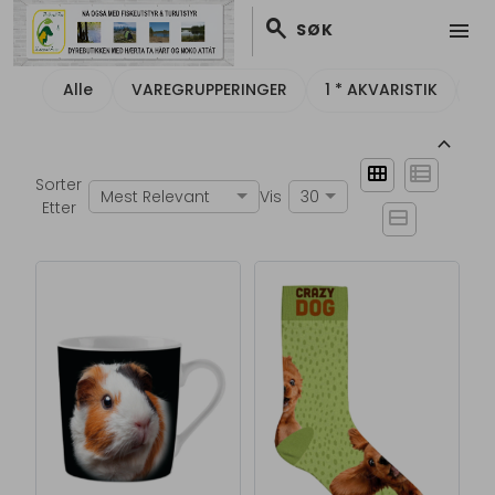
search
menu
SØK
Alle
VAREGRUPPERINGER
1 * AKVARISTIK
2 
keyboard_arrow_up
view_module
view_list
Sorter
Mest Relevant
Vis
30
Etter
view_stream